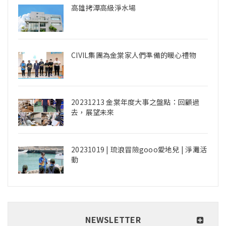
高雄拷潭高級淨水場
CIVIL集團為金棠家人們準備的暖心禮物
20231213 金棠年度大事之盤點：回顧過
去，展望未來
20231019 | 琉浪冒險gooo愛地兒 | 淨灘活
動
NEWSLETTER