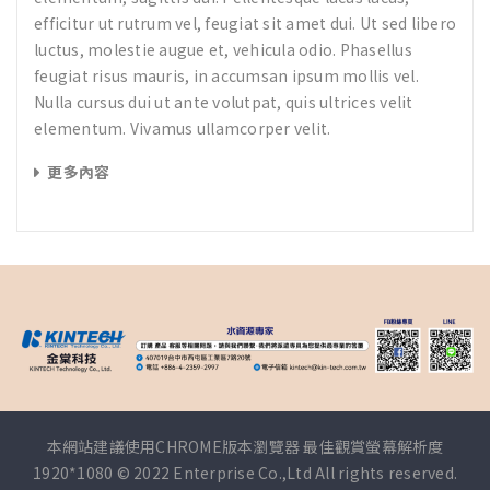
efficitur ut rutrum vel, feugiat sit amet dui. Ut sed libero
luctus, molestie augue et, vehicula odio. Phasellus
feugiat risus mauris, in accumsan ipsum mollis vel.
Nulla cursus dui ut ante volutpat, quis ultrices velit
elementum. Vivamus ullamcorper velit.
更多內容
本網站建議使用CHROME版本瀏覽器 最佳觀賞螢幕解析度
1920*1080 © 2022 Enterprise Co.,Ltd All rights reserved.