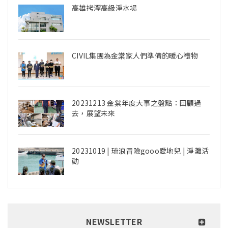
高雄拷潭高級淨水場
CIVIL集團為金棠家人們準備的暖心禮物
20231213 金棠年度大事之盤點：回顧過
去，展望未來
20231019 | 琉浪冒險gooo愛地兒 | 淨灘活
動
NEWSLETTER