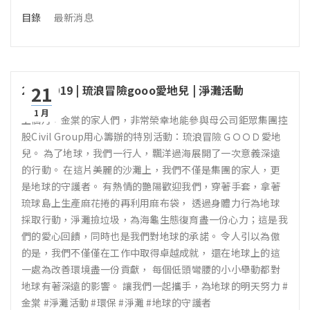
目錄
最新消息
21
20231019 | 琉浪冒險gooo愛地兒 | 淨灘活動
1 月
上個月，金棠的家人們，非常榮幸地能參與母公司鉅眾集團控
股Civil Group用心籌辦的特別活動：琉浪冒險ＧＯＯＤ愛地
兒。 為了地球，我們一行人，飄洋過海展開了一次意義深遠
的行動。 在這片美麗的沙灘上，我們不僅是集團的家人，更
是地球的守護者。 有熱情的艷陽歡迎我們，穿著手套，拿著
琉球島上生產麻花捲的再利用麻布袋， 透過身體力行為地球
採取行動，淨灘撿垃圾，為海龜生態復育盡一份心力；這是我
們的愛心回饋，同時也是我們對地球的承諾。 令人引以為傲
的是，我們不僅僅在工作中取得卓越成就， 還在地球上的這
一處為改善環境盡一份貢獻， 每個低頭彎腰的小小舉動都對
地球有著深遠的影響。 讓我們一起攜手，為地球的明天努力 #
金棠 #淨灘活動 #環保 #淨灘 #地球的守護者