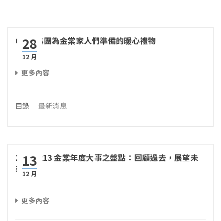
28
CIVIL集團為金棠家人們準備的暖心禮物
12 月
更多內容
目錄
最新消息
13
20231213 金棠年度大事之盤點：回顧過去，展望未
來
12 月
更多內容