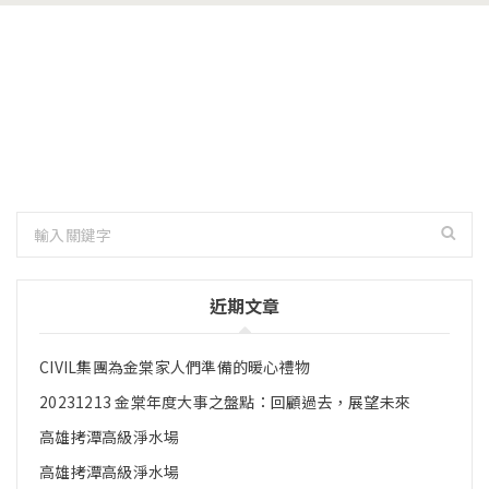
FREE
Shipping
FREE
Return
on all oders over
FREE
$50.00
Only for all
Support
oders over
$100.00
24 / 7 from
Monday to
Friday
近期文章
CIVIL集團為金棠家人們準備的暖心禮物
20231213 金棠年度大事之盤點：回顧過去，展望未來
高雄拷潭高級淨水場
高雄拷潭高級淨水場