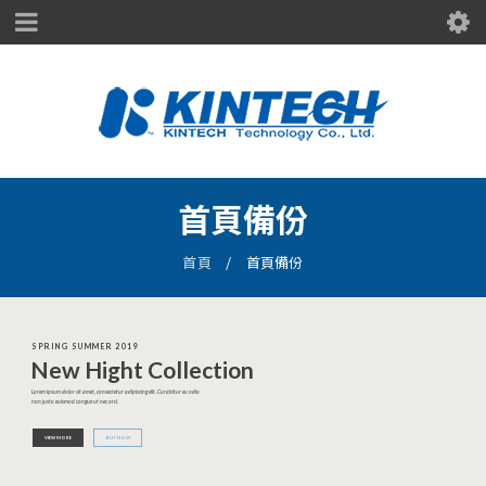
首頁備份
首頁
/
首頁備份
S
P
R
I
N
G
S
U
M
M
E
R
2
0
1
9
N
e
w
H
i
g
h
t
C
o
l
l
e
c
t
i
o
n
Lorem ipsum dolor sit amet, consectetur adipiscing elit. Curabitur eu odio
non justo euismod congue ut nec orci.
VIEW MORE
BUY NOW