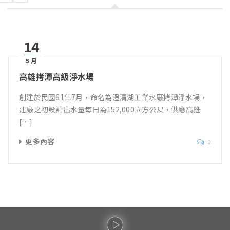
14
5 月
高雄拷潭高級淨水場
創建於民國61年7月，命名為澄清湖工業水廠拷潭淨水場，
建廠之初設計出水量每日為152,000立方公尺，供應高雄
[…]
更多內容
0