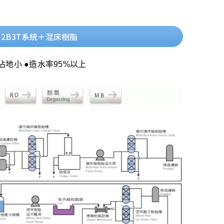
2B3T系統＋混床樹脂
佔地小 ●造水率95%以上